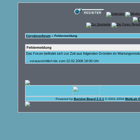
Corydorasforum
» Fehlermeldung
Fehlermeldung
Das Forum befindet sich zur Zeit aus folgenden Gründen im Wartungsmod
... voraussichtlich bis zum 22.02.2008 18:00 Uhr
Powered by
Burning Board 2.2.1
© 2001-2004
WoltLab 