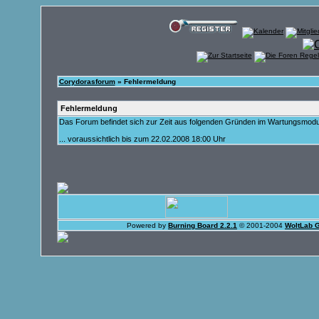
Corydorasforum
» Fehlermeldung
Fehlermeldung
Das Forum befindet sich zur Zeit aus folgenden Gründen im Wartungsmod
... voraussichtlich bis zum 22.02.2008 18:00 Uhr
Powered by
Burning Board 2.2.1
© 2001-2004
WoltLab 