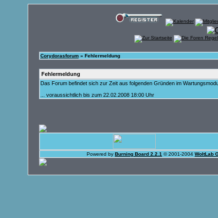
Corydorasforum
» Fehlermeldung
Fehlermeldung
Das Forum befindet sich zur Zeit aus folgenden Gründen im Wartungsmod
... voraussichtlich bis zum 22.02.2008 18:00 Uhr
Powered by
Burning Board 2.2.1
© 2001-2004
WoltLab 