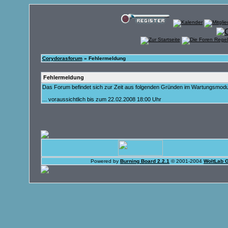
Corydorasforum
» Fehlermeldung
Fehlermeldung
Das Forum befindet sich zur Zeit aus folgenden Gründen im Wartungsmod
... voraussichtlich bis zum 22.02.2008 18:00 Uhr
Powered by
Burning Board 2.2.1
© 2001-2004
WoltLab 