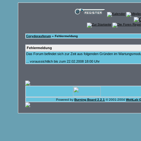
Corydorasforum
» Fehlermeldung
Fehlermeldung
Das Forum befindet sich zur Zeit aus folgenden Gründen im Wartungsmod
... voraussichtlich bis zum 22.02.2008 18:00 Uhr
Powered by
Burning Board 2.2.1
© 2001-2004
WoltLab 