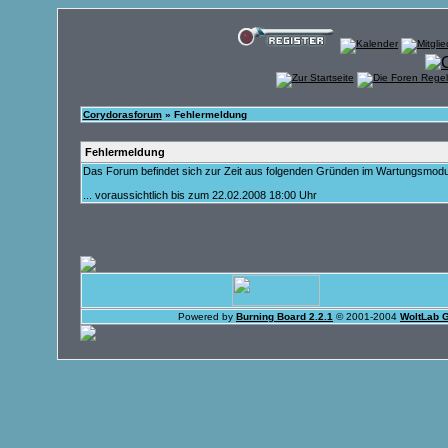
Corydorasforum
» Fehlermeldung
Fehlermeldung
Das Forum befindet sich zur Zeit aus folgenden Gründen im Wartungsmod
... voraussichtlich bis zum 22.02.2008 18:00 Uhr
Powered by
Burning Board 2.2.1
© 2001-2004
WoltLab 