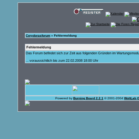
Corydorasforum
» Fehlermeldung
Fehlermeldung
Das Forum befindet sich zur Zeit aus folgenden Gründen im Wartungsmod
... voraussichtlich bis zum 22.02.2008 18:00 Uhr
Powered by
Burning Board 2.2.1
© 2001-2004
WoltLab 