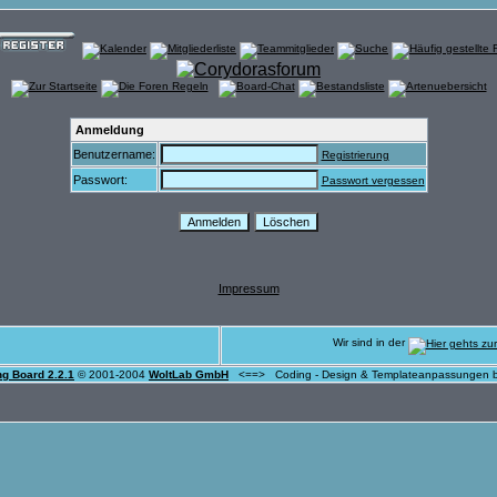
Anmeldung
Benutzername:
Registrierung
Passwort:
Passwort vergessen
Impressum
Wir sind in der
ng Board 2.2.1
© 2001-2004
WoltLab GmbH
<==> Coding - Design & Templateanpassungen 