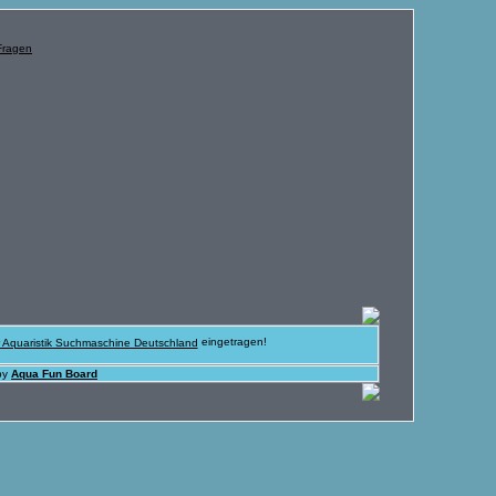
eingetragen!
by
Aqua Fun Board