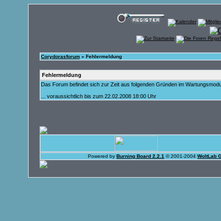
Corydorasforum
» Fehlermeldung
Fehlermeldung
Das Forum befindet sich zur Zeit aus folgenden Gründen im Wartungsmod
... voraussichtlich bis zum 22.02.2008 18:00 Uhr
Powered by
Burning Board 2.2.1
© 2001-2004
WoltLab 