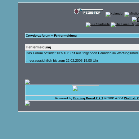
Corydorasforum
» Fehlermeldung
Fehlermeldung
Das Forum befindet sich zur Zeit aus folgenden Gründen im Wartungsmod
... voraussichtlich bis zum 22.02.2008 18:00 Uhr
Powered by
Burning Board 2.2.1
© 2001-2004
WoltLab 