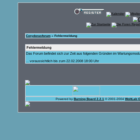
Corydorasforum
» Fehlermeldung
Fehlermeldung
Das Forum befindet sich zur Zeit aus folgenden Gründen im Wartungsmod
... voraussichtlich bis zum 22.02.2008 18:00 Uhr
Powered by
Burning Board 2.2.1
© 2001-2004
WoltLab 