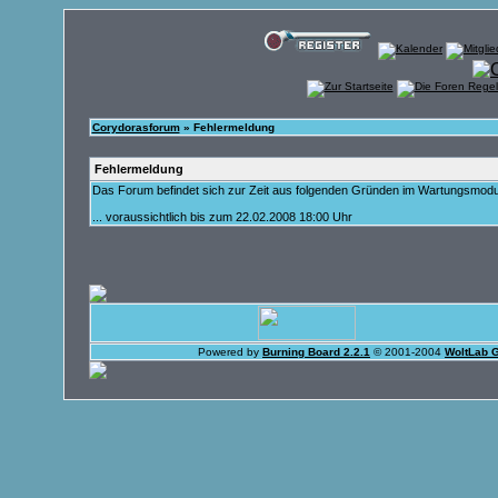
Corydorasforum
» Fehlermeldung
Fehlermeldung
Das Forum befindet sich zur Zeit aus folgenden Gründen im Wartungsmod
... voraussichtlich bis zum 22.02.2008 18:00 Uhr
Powered by
Burning Board 2.2.1
© 2001-2004
WoltLab 