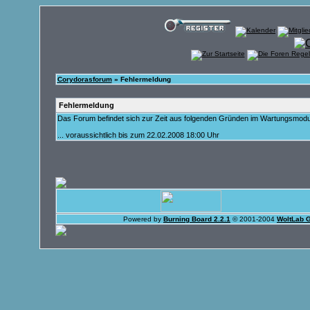
Corydorasforum
» Fehlermeldung
Fehlermeldung
Das Forum befindet sich zur Zeit aus folgenden Gründen im Wartungsmod
... voraussichtlich bis zum 22.02.2008 18:00 Uhr
Powered by
Burning Board 2.2.1
© 2001-2004
WoltLab 