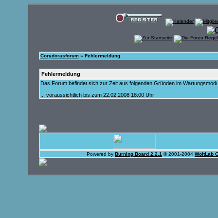
Corydorasforum
» Fehlermeldung
Fehlermeldung
Das Forum befindet sich zur Zeit aus folgenden Gründen im Wartungsmod
... voraussichtlich bis zum 22.02.2008 18:00 Uhr
Powered by
Burning Board 2.2.1
© 2001-2004
WoltLab 