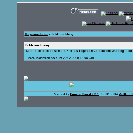
Corydorasforum
» Fehlermeldung
Fehlermeldung
Das Forum befindet sich zur Zeit aus folgenden Gründen im Wartungsmod
... voraussichtlich bis zum 22.02.2008 18:00 Uhr
Powered by
Burning Board 2.2.1
© 2001-2004
WoltLab 