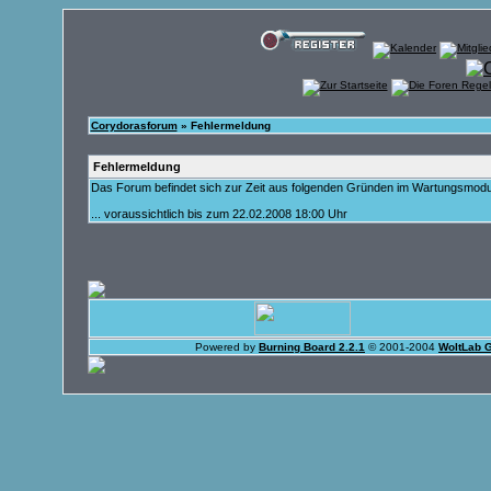
Corydorasforum
» Fehlermeldung
Fehlermeldung
Das Forum befindet sich zur Zeit aus folgenden Gründen im Wartungsmod
... voraussichtlich bis zum 22.02.2008 18:00 Uhr
Powered by
Burning Board 2.2.1
© 2001-2004
WoltLab 