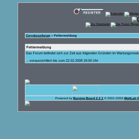
Corydorasforum
» Fehlermeldung
Fehlermeldung
Das Forum befindet sich zur Zeit aus folgenden Gründen im Wartungsmod
... voraussichtlich bis zum 22.02.2008 18:00 Uhr
Powered by
Burning Board 2.2.1
© 2001-2004
WoltLab 