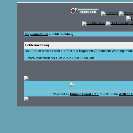
Corydorasforum
» Fehlermeldung
Fehlermeldung
Das Forum befindet sich zur Zeit aus folgenden Gründen im Wartungsmod
... voraussichtlich bis zum 22.02.2008 18:00 Uhr
Powered by
Burning Board 2.2.1
© 2001-2004
WoltLab 