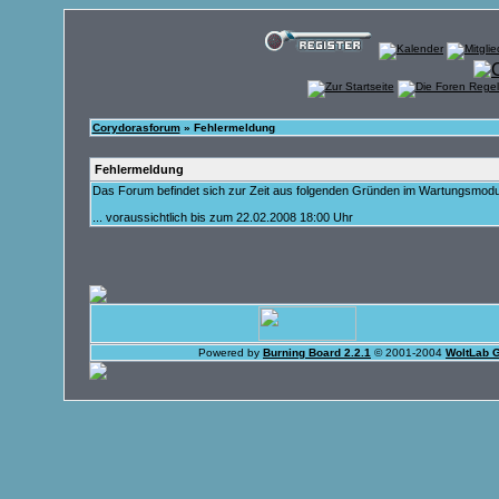
Corydorasforum
» Fehlermeldung
Fehlermeldung
Das Forum befindet sich zur Zeit aus folgenden Gründen im Wartungsmod
... voraussichtlich bis zum 22.02.2008 18:00 Uhr
Powered by
Burning Board 2.2.1
© 2001-2004
WoltLab 