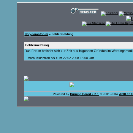
Corydorasforum
» Fehlermeldung
Fehlermeldung
Das Forum befindet sich zur Zeit aus folgenden Gründen im Wartungsmod
... voraussichtlich bis zum 22.02.2008 18:00 Uhr
Powered by
Burning Board 2.2.1
© 2001-2004
WoltLab 