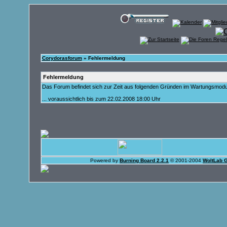
Corydorasforum
» Fehlermeldung
Fehlermeldung
Das Forum befindet sich zur Zeit aus folgenden Gründen im Wartungsmod
... voraussichtlich bis zum 22.02.2008 18:00 Uhr
Powered by
Burning Board 2.2.1
© 2001-2004
WoltLab 