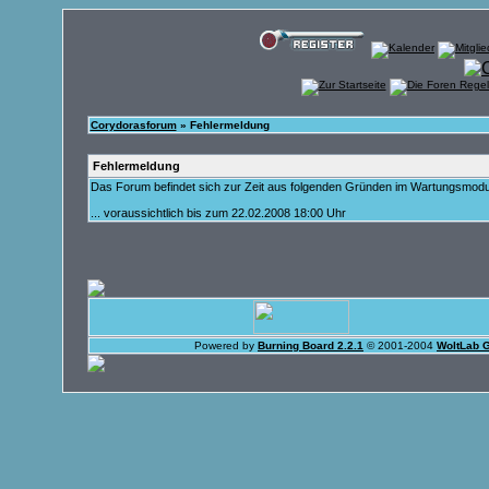
Corydorasforum
» Fehlermeldung
Fehlermeldung
Das Forum befindet sich zur Zeit aus folgenden Gründen im Wartungsmod
... voraussichtlich bis zum 22.02.2008 18:00 Uhr
Powered by
Burning Board 2.2.1
© 2001-2004
WoltLab 