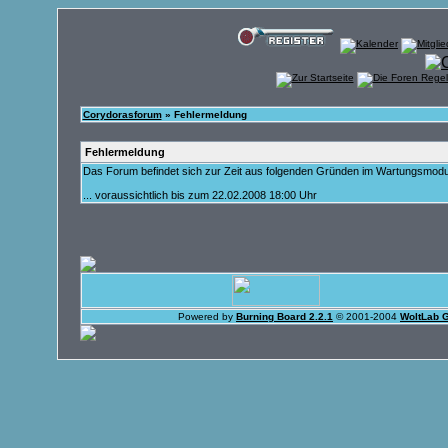
Corydorasforum
» Fehlermeldung
Fehlermeldung
Das Forum befindet sich zur Zeit aus folgenden Gründen im Wartungsmod
... voraussichtlich bis zum 22.02.2008 18:00 Uhr
Powered by
Burning Board 2.2.1
© 2001-2004
WoltLab 