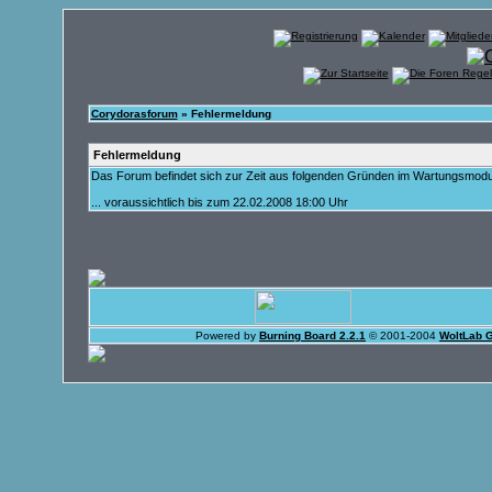
Corydorasforum
» Fehlermeldung
Fehlermeldung
Das Forum befindet sich zur Zeit aus folgenden Gründen im Wartungsmod
... voraussichtlich bis zum 22.02.2008 18:00 Uhr
Powered by
Burning Board 2.2.1
© 2001-2004
WoltLab 