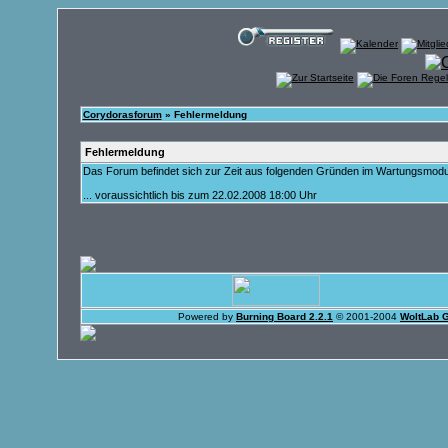
Corydorasforum
» Fehlermeldung
Fehlermeldung
Das Forum befindet sich zur Zeit aus folgenden Gründen im Wartungsmod
... voraussichtlich bis zum 22.02.2008 18:00 Uhr
Powered by
Burning Board 2.2.1
© 2001-2004
WoltLab 