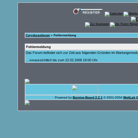
Corydorasforum
» Fehlermeldung
Fehlermeldung
Das Forum befindet sich zur Zeit aus folgenden Gründen im Wartungsmod
... voraussichtlich bis zum 22.02.2008 18:00 Uhr
Powered by
Burning Board 2.2.1
© 2001-2004
WoltLab 