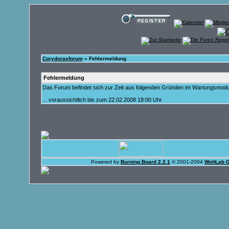
Corydorasforum
» Fehlermeldung
Fehlermeldung
Das Forum befindet sich zur Zeit aus folgenden Gründen im Wartungsmod
... voraussichtlich bis zum 22.02.2008 18:00 Uhr
Powered by
Burning Board 2.2.1
© 2001-2004
WoltLab 