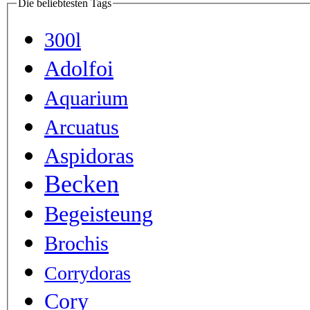
Die beliebtesten Tags
300l
Adolfoi
Aquarium
Arcuatus
Aspidoras
Becken
Begeisteung
Brochis
Corrydoras
Cory