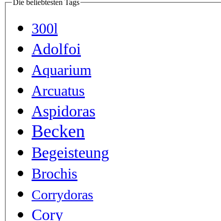
Die beliebtesten Tags
300l
Adolfoi
Aquarium
Arcuatus
Aspidoras
Becken
Begeisteung
Brochis
Corrydoras
Cory