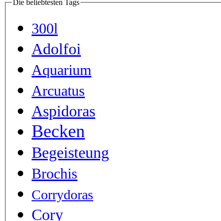
Die beliebtesten Tags
300l
Adolfoi
Aquarium
Arcuatus
Aspidoras
Becken
Begeisteung
Brochis
Corrydoras
Cory