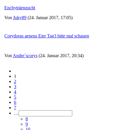
Enchyträenzucht
Von
Joky89
(24. Januar 2017, 17:05)
Corydoras aeneus Eier Tag3 bitte mal schauen
Von
Andre´scorys
(24. Januar 2017, 20:34)
1
2
3
4
5
6
7
…
8
9
10