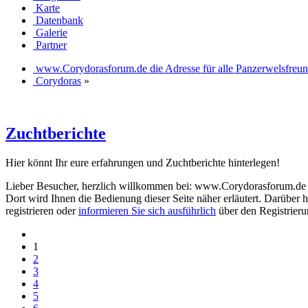
Karte
Datenbank
Galerie
Partner
www.Corydorasforum.de die Adresse für alle Panzerwelsfreu
Corydoras
»
Zuchtberichte
Hier könnt Ihr eure erfahrungen und Zuchtberichte hinterlegen!
Lieber Besucher, herzlich willkommen bei: www.Corydorasforum.de die A
Dort wird Ihnen die Bedienung dieser Seite näher erläutert. Darüber h
registrieren oder
informieren Sie sich ausführlich
über den Registrierun
1
2
3
4
5