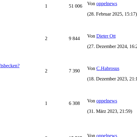
Von
oppelnews
1
51 006
(28. Februar 2025, 15:17)
Von
Dieter Ott
2
9 844
(27. Dezember 2024, 16:
ftsbecken?
Von
C.Habrosus
2
7 390
(18. Dezember 2023, 21:
Von
oppelnews
1
6 308
(31. März 2023, 21:59)
Von
oppelnews