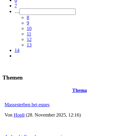
6
7
…
8
9
10
11
12
13
14
Themen
Thema
Massesterben bei eques
Von
Hopli
(28. November 2025, 12:16)