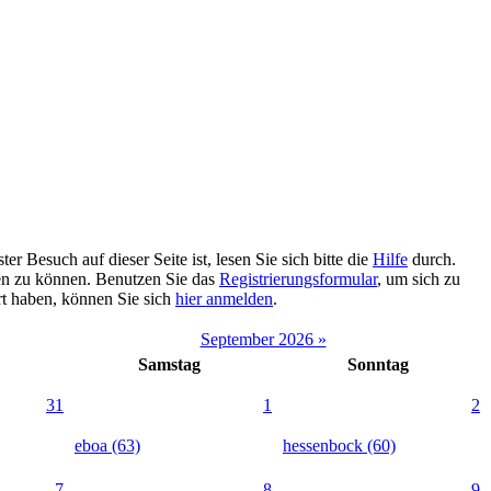
 Besuch auf dieser Seite ist, lesen Sie sich bitte die
Hilfe
durch.
tzen zu können. Benutzen Sie das
Registrierungsformular
, um sich zu
ert haben, können Sie sich
hier anmelden
.
September 2026 »
Samstag
Sonntag
31
1
2
eboa (63)
hessenbock (60)
7
8
9