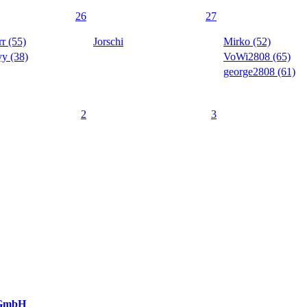
26
27
rr (55)
Jorschi
Mirko (52)
yy (38)
VoWi2808 (65)
george2808 (61)
2
3
 GmbH