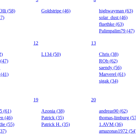
lli (58)
Goldstripe (46)
highwayman (63)
37)
solar_dust (46)
fluethke (63)
Palimpalim79 (47)
12
13
2)
L134 (50)
Chris (38)
 (47)
ROb (62)
D
saendy (56)
 (41)
Marverel (61)
sigak (34)
19
20
5 (61)
Azonia (38)
andreas90 (62)
en (46)
Patrick (35)
thomas-limburg (5
die (55)
Patrick H. (35)
1.AVM (36)
37)
amazonas1972 (54