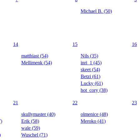
Michael B. (50)
14
15
16
matthiast (54)
Nils (35)
Mellimenk (54)
inri_1 (45)
skeet (54)
Betzi (61)
Lucky (61)
hot_cory (38)
21
22
23
skullymaster (40)
olmenice (48)
7)
Erik (58)
Meroko (41)
wale (59)
)
Wuschel (71)