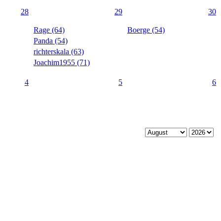
28
29
30
Rage (64)
Boerge (54)
Panda (54)
richterskala (63)
Joachim1955 (71)
4
5
6