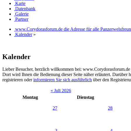
Karte
Datenbank
Galerie
Partner
www.Corydorasforum.de die Adresse für alle Panzerwelsfreu
Kalender
»
Kalender
Lieber Besucher, herzlich willkommen bei: www.Corydorasforum.de die A
Dort wird Ihnen die Bedienung dieser Seite näher erläutert. Darüber h
registrieren oder
informieren Sie sich ausführlich
über den Registrierun
« Juli 2026
Montag
Dienstag
27
28
3
4