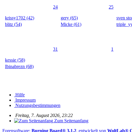
24
25
krissy1702 (42)
gery (65)
sven sto
blitz (54)
Micke (61)
triple_y
31
1
kessie (58)
Ibinabrezn (68)
Hilfe
Impressum
Nutzungsbestimmungen
Freitag, 7. August 2026, 23:22
Zum Seitenanfang
Forensoftware:
Burning Board® 3.1.2
, entwickelt von
WoltLab®