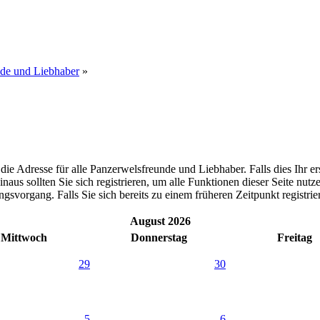
nde und Liebhaber
»
dresse für alle Panzerwelsfreunde und Liebhaber. Falls dies Ihr erster
inaus sollten Sie sich registrieren, um alle Funktionen dieser Seite nu
gsvorgang. Falls Sie sich bereits zu einem früheren Zeitpunkt registri
August 2026
Mittwoch
Donnerstag
Freitag
29
30
5
6