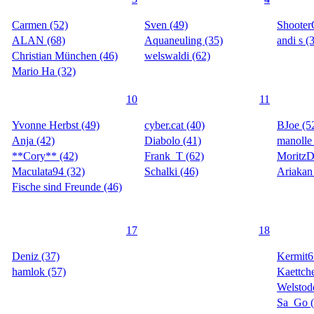
Carmen (52)
Sven (49)
ShooterO
ALAN (68)
Aquaneuling (35)
andi s (
Christian München (46)
welswaldi (62)
Mario Ha (32)
10
11
Yvonne Herbst (49)
cyber.cat (40)
BJoe (5
Anja (42)
Diabolo (41)
manolle
**Cory** (42)
Frank_T (62)
Moritz
Maculata94 (32)
Schalki (46)
Ariakan
Fische sind Freunde (46)
17
18
Deniz (37)
Kermit6
hamlok (57)
Kaettch
Welstod
Sa_Go (