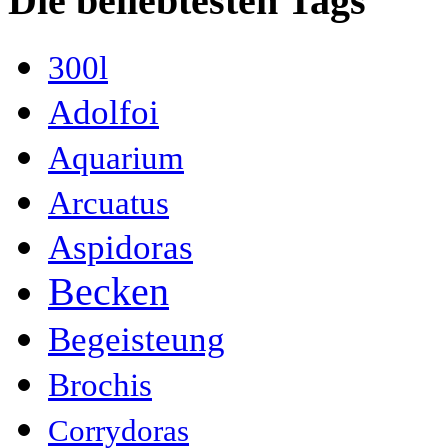
Die beliebtesten Tags
300l
Adolfoi
Aquarium
Arcuatus
Aspidoras
Becken
Begeisteung
Brochis
Corrydoras