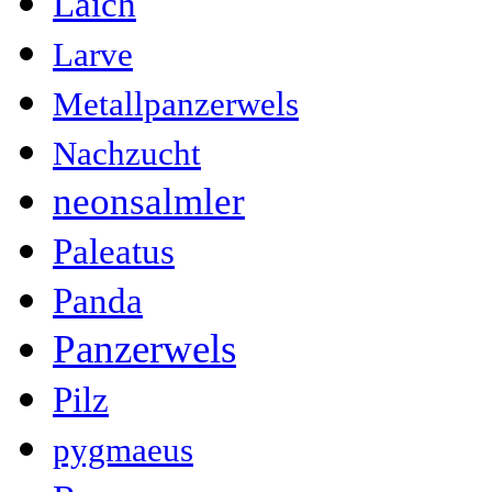
Laich
Larve
Metallpanzerwels
Nachzucht
neonsalmler
Paleatus
Panda
Panzerwels
Pilz
pygmaeus