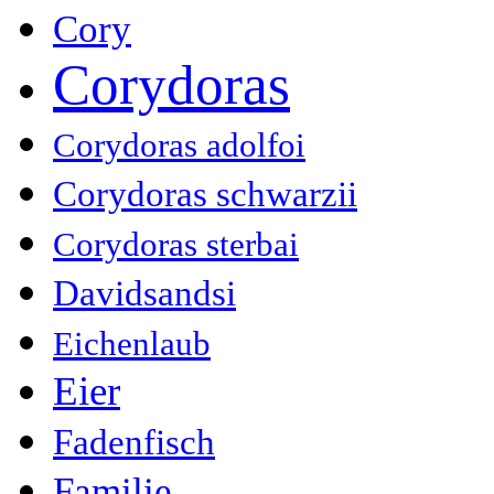
Cory
Corydoras
Corydoras adolfoi
Corydoras schwarzii
Corydoras sterbai
Davidsandsi
Eichenlaub
Eier
Fadenfisch
Familie