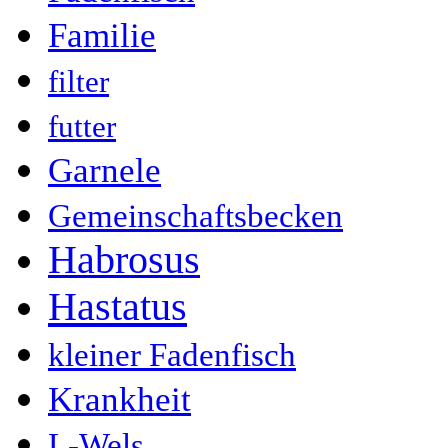
Familie
filter
futter
Garnele
Gemeinschaftsbecken
Habrosus
Hastatus
kleiner Fadenfisch
Krankheit
L-Wels