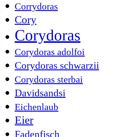
Corrydoras
Cory
Corydoras
Corydoras adolfoi
Corydoras schwarzii
Corydoras sterbai
Davidsandsi
Eichenlaub
Eier
Fadenfisch