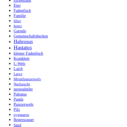
Eichenlaub
Eier
Fadenfisch
Familie
filter
futter
Garnele
Gemeinschaftsbecken
Habrosus
Hastatus
kleiner Fadenfisch
Krankheit
L-Wels
Laich
Larve
Metallpanzerwels
Nachzucht
neonsalmler
Paleatus
Panda
Panzerwels
Pilz
pygmaeus
Regenwasser
Sand