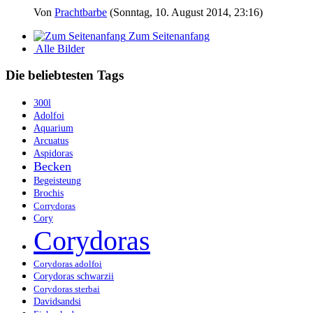
Von
Prachtbarbe
(Sonntag, 10. August 2014, 23:16)
Zum Seitenanfang
Alle Bilder
Die beliebtesten Tags
300l
Adolfoi
Aquarium
Arcuatus
Aspidoras
Becken
Begeisteung
Brochis
Corrydoras
Cory
Corydoras
Corydoras adolfoi
Corydoras schwarzii
Corydoras sterbai
Davidsandsi