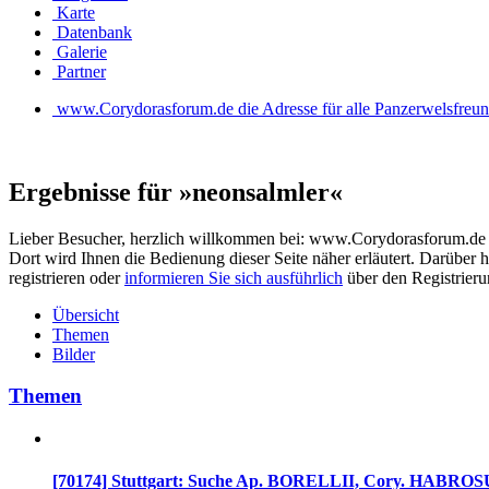
Karte
Datenbank
Galerie
Partner
www.Corydorasforum.de die Adresse für alle Panzerwelsfreu
Ergebnisse für »neonsalmler«
Lieber Besucher, herzlich willkommen bei: www.Corydorasforum.de die A
Dort wird Ihnen die Bedienung dieser Seite näher erläutert. Darüber h
registrieren oder
informieren Sie sich ausführlich
über den Registrierun
Übersicht
Themen
Bilder
Themen
[70174] Stuttgart: Suche Ap. BORELLII, Cory. HABROS