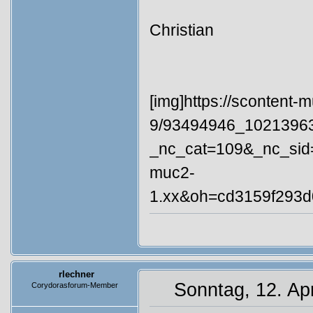
Christian
[img]https://scontent-m
9/93494946_1021396
_nc_cat=109&_nc_si
muc2-
1.xx&oh=cd3159f293d
rlechner
Sonntag, 12. Apr
Corydorasforum-Member