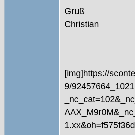
Gruß
Christian
[img]https://scont
9/92457664_1021
_nc_cat=102&_n
AAX_M9r0M&_nc_h
1.xx&oh=f575f36