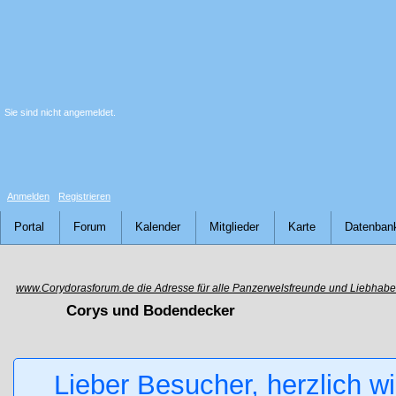
Sie sind nicht angemeldet.
Anmelden
Registrieren
Portal
Forum
Kalender
Mitglieder
Karte
Datenban
www.Corydorasforum.de die Adresse für alle Panzerwelsfreunde und Liebhabe
Corys und Bodendecker
Lieber Besucher, herzlich w