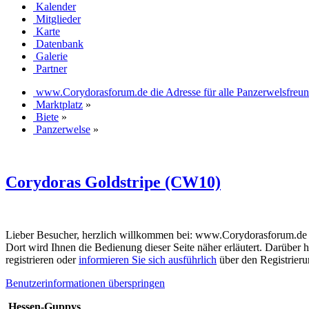
Kalender
Mitglieder
Karte
Datenbank
Galerie
Partner
www.Corydorasforum.de die Adresse für alle Panzerwelsfreu
Marktplatz
»
Biete
»
Panzerwelse
»
Corydoras Goldstripe (CW10)
Lieber Besucher, herzlich willkommen bei: www.Corydorasforum.de die A
Dort wird Ihnen die Bedienung dieser Seite näher erläutert. Darüber h
registrieren oder
informieren Sie sich ausführlich
über den Registrierun
Benutzerinformationen überspringen
Hessen-Guppys