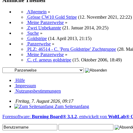
Ähnliche Themen
Allgemein
»
Grösse CW10 Gold Stripe
(12. November 2021, 22:22)
Meine Panzerwelse
»
Zwei Unbekannte
(21. Januar 2014, 20:25)
Suche
»
Goldstripe
(14. April 2013, 21:15)
Panzerwelse
»
PLZ: 46514 - C. 'Peru Goldstripe' Zuchtgruppe
(28. Mai
Meine Panzerwelse
»
C. cf. aeneus goldstripe
(15. Oktober 2006, 18:49)
Hilfe
Impressum
Nutzungsbestimmungen
Freitag, 7. August 2026, 09:17
Zum Seitenanfang
Forensoftware:
Burning Board® 3.1.2
, entwickelt von
WoltLab®