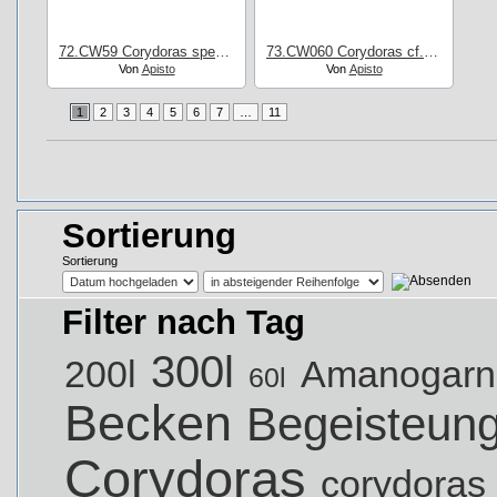
72.CW59 Corydoras spec. Sattelschnäuzer
73.CW060 Corydoras cf. julii
Von
Apisto
Von
Apisto
1
2
3
4
5
6
7
…
11
Sortierung
Sortierung
Filter nach Tag
300l
200l
Amanogarn
60l
Becken
Begeisteun
Corydoras
corydoras