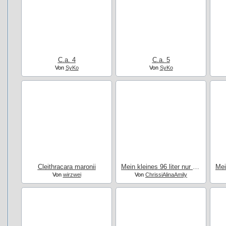
C.a. 4
C.a. 5
Von
SyKo
Von
SyKo
Cleithracara maronii
Mein kleines 96 liter nur habrosus,Garnelen und gubby Babys
Von
wirzwei
Von
ChrissiAlinaAmily