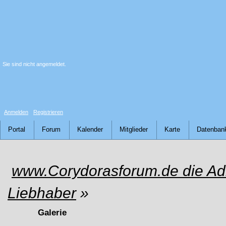
Sie sind nicht angemeldet.
Anmelden
Registrieren
Portal
Forum
Kalender
Mitglieder
Karte
Datenban
www.Corydorasforum.de die Adr
Liebhaber
»
Galerie