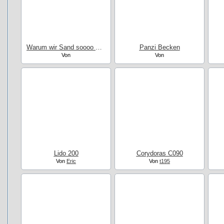
Warum wir Sand soooo mögen :-)
Panzi Becken
Von
Von
Lido 200
Corydoras C090
Von
Eric
Von
t195