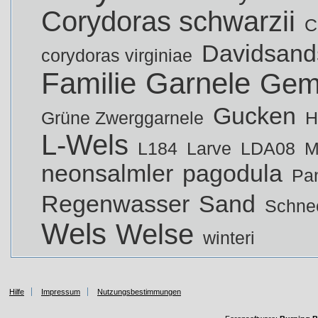
Corydoras schwarzii
C
Davidsand
corydoras virginiae
Familie
Garnele
Gem
Gucken
Grüne Zwerggarnele
H
L-Wels
L184
Larve
LDA08
M
neonsalmler
pagodula
Pa
Regenwasser
Sand
Schne
Wels
Welse
winteri
Hilfe
Impressum
Nutzungsbestimmungen