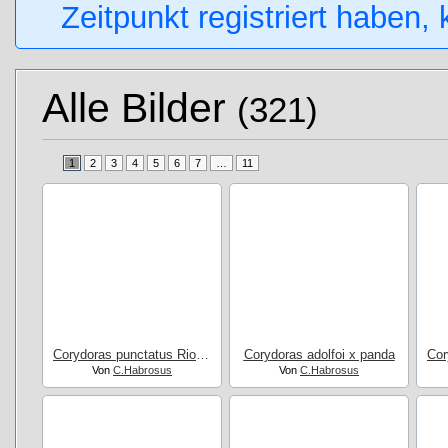
Zeitpunkt registriert haben,
Alle Bilder
(321)
1
2
3
4
5
6
7
…
11
Corydoras punctatus Rio Nanay
Corydoras adolfoi x panda
Von
C.Habrosus
Von
C.Habrosus