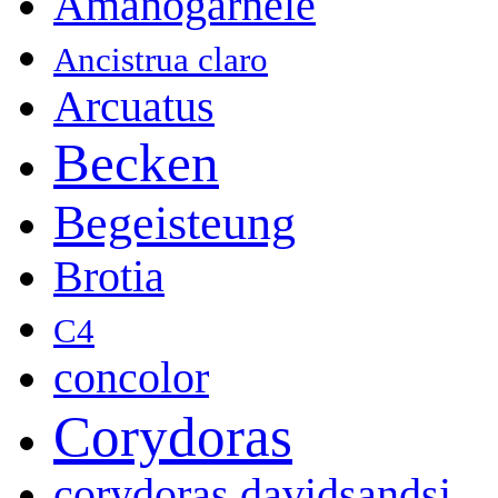
Amanogarnele
Ancistrua claro
Arcuatus
Becken
Begeisteung
Brotia
C4
concolor
Corydoras
corydoras davidsandsi