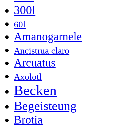
300l
60l
Amanogarnele
Ancistrua claro
Arcuatus
Axolotl
Becken
Begeisteung
Brotia