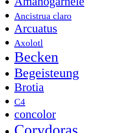
Amanogarnele
Ancistrua claro
Arcuatus
Axolotl
Becken
Begeisteung
Brotia
C4
concolor
Corydoras