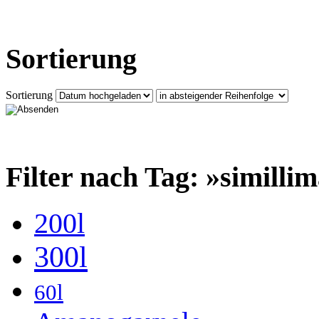
Sortierung
Sortierung
Filter nach Tag: »similli
200l
300l
60l