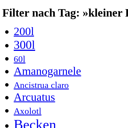
Filter nach Tag: »kleiner
200l
300l
60l
Amanogarnele
Ancistrua claro
Arcuatus
Axolotl
Becken