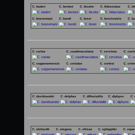
C. baderi
C. bertoni
C. bicolor
C. bifasciatus
C. bi
C. boesemani
C. bondi
C. breei
C. brevirostris
C. b
C. carlae
C. caudimaculatus
C. cervinus
C. coch
C. coppenamensis
C. coriatae
C. cortesi
C. crim
C. davidsandsi
C. delphax
C. difluviatilis
C. diphyes
C.
C. ehrhardti
C. elegans
C. ellisae
C. ephippifer
C. eque