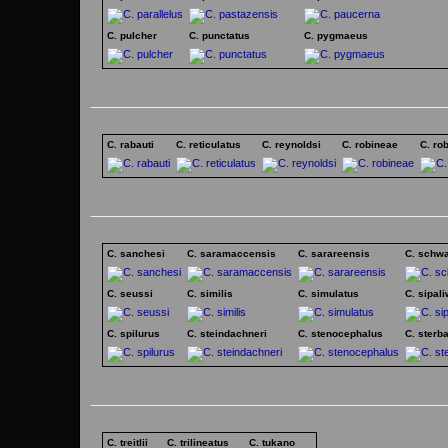
C. pulcher
C. punctatus
C. pygmaeus
C. rabauti
C. reticulatus
C. reynoldsi
C. robineae
C. ro
C. sanchesi
C. saramaccensis
C. sarareensis
C. schwa
C. seussi
C. similis
C. simulatus
C. sipali
C. spilurus
C. steindachneri
C. stenocephalus
C. sterba
C. treitlii
C. trilineatus
C. tukano