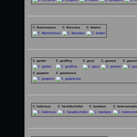
C. filamentosus
C. flaveolus
C. fowleri
C. garbei
C. geoffroy
C. geryi
C. gomezi
C. gossei
C. guapore
C. guianensis
C. habrosus
C. haraldschultzi
C. hastatus
C. heteromorph