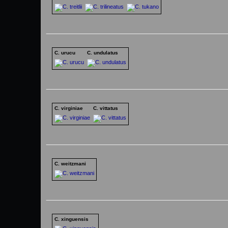
C. urucu
C. undulatus
C. virginiae
C. vittatus
C. weitzmani
C. xinguensis