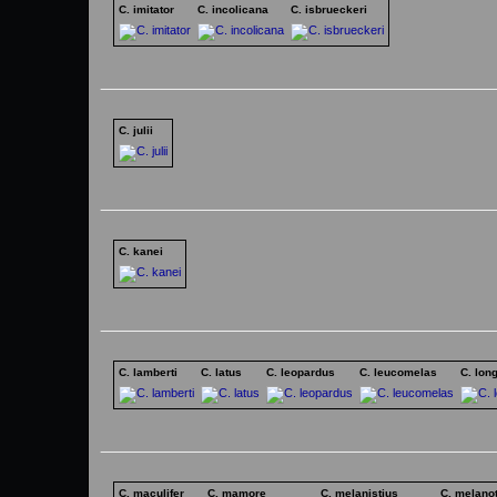
C. imitator
C. incolicana
C. isbrueckeri
C. julii
C. kanei
C. lamberti
C. latus
C. leopardus
C. leucomelas
C. lon
C. maculifer
C. mamore
C. melanistius
C. melano