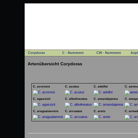
Corydoras
C - Nummern
CW - Nummern
Aspi
Artenübersicht Corydoras
C. acrensis
C. acutus
C. adolfoi
C. aene
C. agassizii
C. albolineatus
C. amandajanea
C. amap
C. araguaiaensis
C. arcuatus
C. areio
C. armat