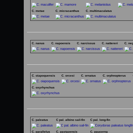
C. metae
C. micracanthus
C. multimaculatus
C. nanus
C. napoensis
C. narcissus
C. nattereri
C. ne
C. oiapoquensis
C. orcesi
C. ornatus
C. orphnopterus
C. oxyrhynchus
C. paleatus
C pal. albino sail-fin
C pal. long-fin
C. parallelus
C. pastazensis
C. paucerna